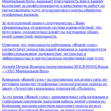
Минеральная Вата» выражает благодарность Вам и вашему
коллективу за профессиональную и качественную работу по
предоставлению услуг аутсорсингового центра обработки
телефонных вызовов.
За долгосрочный период сотрудничества с Вами
сформировалась отлаженная система взаимодействий, что,
безусловно, положительно влияет на достижение общих
целей совместной деятельности.
Отмечаем, что деятельности работников «Живой голос»
соответствует ценностям нашей компании и характеризуется
профессионализмом, надежностью, честностью и
эффективностью в предоставлении необходимых нам услуг.
Андрей Петров
Инженер-проектировщик ROCKWOOLRussia
– «ЗАО Минеральная Вата»
Компания «Живой голос» на протяжении последних пяти лет
регулярно проводит телефонные социологические опросы по
заказу «Агентство социальных технологий «Политех».
За это время «Живой голос» зарекомендовал себя надежным и
стабильным партнером, выполняя работы любой сложности.
Компанияс высоким качеством выполняет опросы во всех
регионах Российской Федерации, включая удаленные